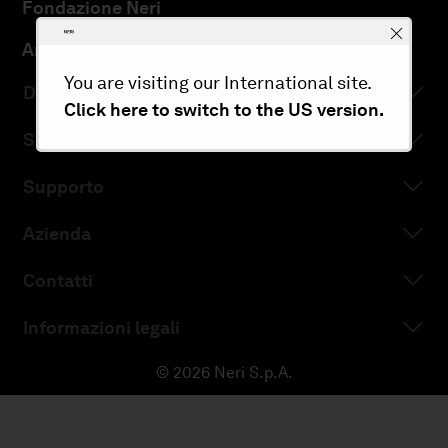
Fondazione Neri
Arredo & Città
You are visiting our International site.
Download
Click here to switch to the US version.
Servizi
Supporto
Azienda
Contatti
Informazioni legali
© 2026 Neri S.p.A.