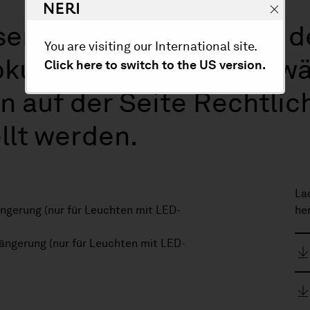
rer Garantien sind in d
You are visiting our International site.
okumenten enthalten, wä
Click here to switch to the US version.
 auf der Seite Rechtlic
llt werden.
La
ngerung (nur für Leuchten mit LED-
he
ängerung (nur für Leuchten mit LED-