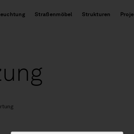
leuchtung
Straßenmöbel
Strukturen
Proje
zung
rtung