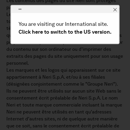
Les contenus des pages du site Neri sont protégés
par des droits d'auteur. Tous les droits sont réservés.
Le contenu des pages du site de Neri ne peut, ni en
totalité ni en partie, être copié, reproduit, transféré,
You are visiting our International site.
téléchargé, publié ou distribué de quelque manière
Click here to switch to the US version.
que ce soit sans l'accord écrit préalable de Neri, sans
préjudice de la possibilité pour l'utilisateur de stocker
du contenu sur son ordinateur ou d'imprimer des
extraits des pages du site uniquement pour son usage
personnel.
Les marques et les logos qui apparaissent sur ce site
appartiennent à Neri S.p.A. et/ou à ses filiales
(désignées conjointement comme le "Groupe Neri").
Ils ne peuvent être utilisés sur aucun site Web sans le
consentement écrit préalable de Neri S.p.A. Le nom
Neri et toute marque commerciale incluant la marque
Neri ne peuvent être utilisés en tant qu'adresses
Internet d'autres sites, ni de quelque autre manière
que ce soit, sans le consentement écrit préalable de