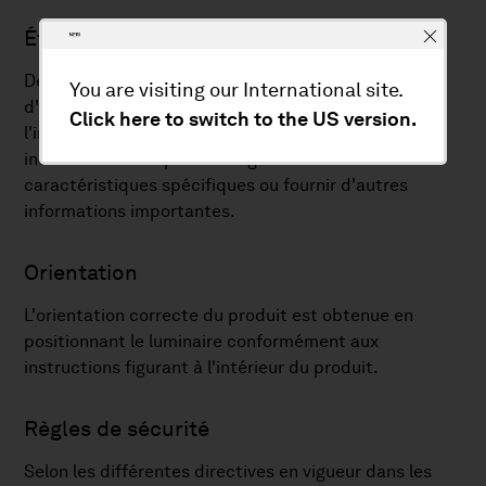
Étiquettes
Des étiquettes adhésives d'avertissement et
You are visiting our International site.
d'instruction sont apposées sur l'appareil, et
Click here to switch to the US version.
l'installateur doit scrupuleusement en suivre les
indications. Elles peuvent signaler des
caractéristiques spécifiques ou fournir d'autres
informations importantes.
Orientation
L'orientation correcte du produit est obtenue en
positionnant le luminaire conformément aux
instructions figurant à l'intérieur du produit.
Règles de sécurité
Selon les différentes directives en vigueur dans les